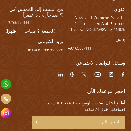
عنوان
من السبت إلى الخميس (من
9 صباحاً إلى 3 عصراً)
Al Majaz 1, Corniche Plaza 1 -
+97165067444
Sharjah United Arab Emirates
License NO: 3XW8W0KE-141025
(الجمعة 9 صباحًا - 1 ظهرًا)
هاتف
بريد إلكتروني
+97165067444
info@damasmc.com
وسائل التواصل الاجتماعي
احجز موعدك الآن
أطباؤنا على استعداد لوضع خطة علاجية تناسب
احتياجاتك خلال 24 ساعة.
احجز الآن